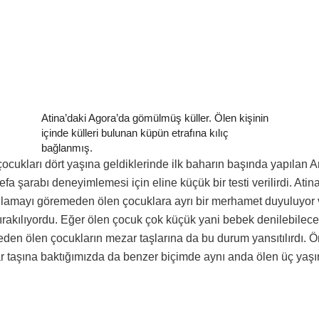
Atina’daki Agora’da gömülmüş küller. Ölen kişinin
içinde külleri bulunan küpün etrafına kılıç
bağlanmış.
ukları dört yaşına geldiklerinde ilk baharın başında yapılan Ant
defa şarabı deneyimlemesi için eline küçük bir testi verilirdi. At
ulamayı göremeden ölen çocuklara ayrı bir merhamet duyuluyor
bırakılıyordu. Eğer ölen çocuk çok küçük yani bebek denilebile
meden ölen çocukların mezar taşlarına da bu durum yansıtılırdı. Ö
ar taşına baktığımızda da benzer biçimde aynı anda ölen üç yaşı