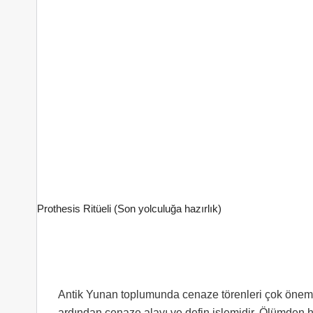
Prothesis Ritüeli (Son yolculuğa hazırlık)
Antik Yunan toplumunda cenaze törenleri çok öneml
ardından cenaze alayı ve defin işlemidir. Ölümden he