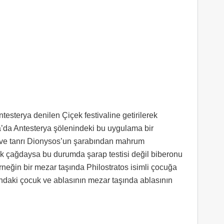
esterya denilen Çiçek festivaline getirilerek
ina’da Antesterya şölenindeki bu uygulama bir
 ve tanrı Dionysos’un şarabından mahrum
cek çağdaysa bu durumda şarap testisi değil biberonu
rneğin bir mezar taşında Philostratos isimli çocuğa
ndaki çocuk ve ablasının mezar taşında ablasının