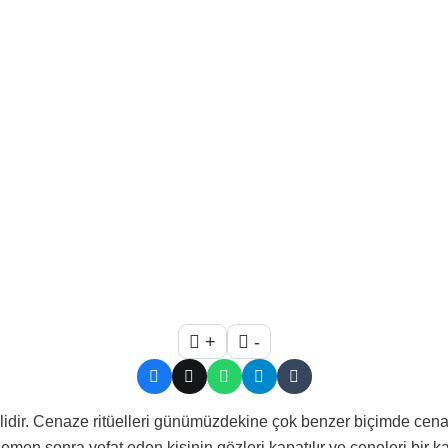
+
-
idir. Cenaze ritüelleri günümüzdekine çok benzer biçimde cen
men sonra vefat eden kişinin gözleri kapatılır ve çeneleri bir ka