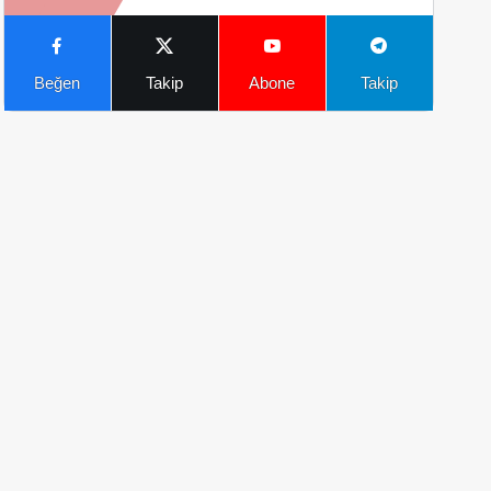
Beğen
Takip
Abone
Takip