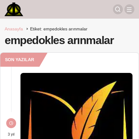
Anasayfa
Etiket: empedokles arınmalar
empedokles arınmalar
SON YAZILAR
3 yıl